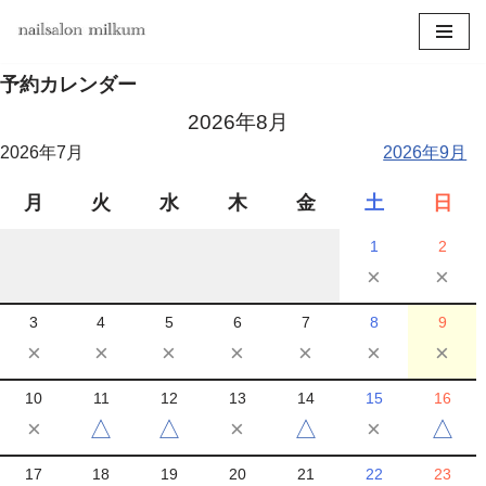
コ
予約カレンダー
ン
テ
2026年8月
ン
2026年7月
2026年9月
ツ
へ
月
火
水
木
金
土
日
ス
キ
1
2
ッ
×
×
プ
3
4
5
6
7
8
9
×
×
×
×
×
×
×
10
11
12
13
14
15
16
×
△
△
×
△
×
△
17
18
19
20
21
22
23