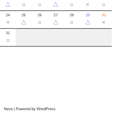
△
○
○
△
○
×
○
24
25
26
27
28
29
30
×
△
○
△
○
△
×
31
○
Neve
| Powered by
WordPress