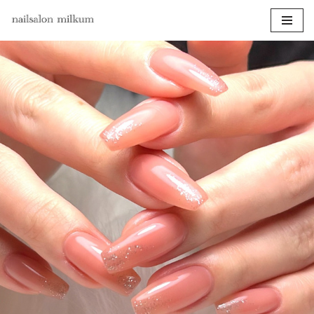
コ
ン
テ
ン
ツ
へ
ス
キ
ッ
プ