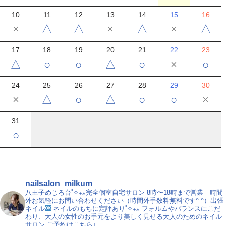
10
11
12
13
14
15
16
×
△
△
×
△
×
△
17
18
19
20
21
22
23
△
○
○
△
○
×
○
24
25
26
27
28
29
30
×
△
○
△
○
○
×
31
○
nailsalon_milkum
八王子めじろ台˚✧₊⁎完全個室自宅サロン
8時〜18時まで営業 時間
外お気軽にお問い合わせください（時間外手数料無料です^ ^）出張
ネイル
ネイルのもちに定評あり˚✧₊⁎
フォルムやバランスにこだ
わり、大人の女性のお手元をより美しく見せる大人のためのネイル
サロン
ご予約はこちら↓