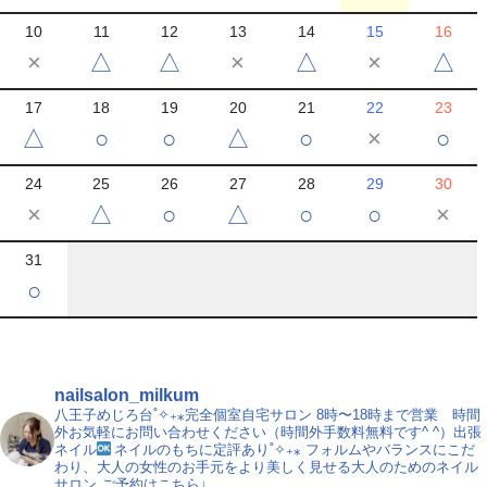
10
11
12
13
14
15
16
×
△
△
×
△
×
△
17
18
19
20
21
22
23
△
○
○
△
○
×
○
24
25
26
27
28
29
30
×
△
○
△
○
○
×
31
○
nailsalon_milkum
八王子めじろ台˚✧₊⁎完全個室自宅サロン
8時〜18時まで営業 時間
外お気軽にお問い合わせください（時間外手数料無料です^ ^）出張
ネイル
ネイルのもちに定評あり˚✧₊⁎
フォルムやバランスにこだ
わり、大人の女性のお手元をより美しく見せる大人のためのネイル
サロン
ご予約はこちら↓