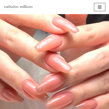
コ
ン
テ
ン
ツ
へ
ス
キ
ッ
プ