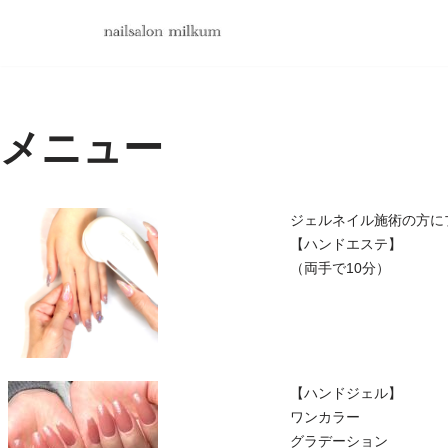
コ
ン
テ
メニュー
ン
ツ
へ
ス
ジェルネイル施術の方に
キ
【ハンドエステ】
（両手で10分）
ッ
プ
【ハンドジェル】
ワンカラー
グラデーション